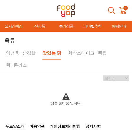
0
실시간랭킹
신상품
특가상품
테마별추천
혜택안내
육류
양념육 · 삼겹살
맛있는 닭
함박스테이크 · 폭립
햄 · 돈까스
상품 준비중 입니다.
푸드얍소개
이용약관
개인정보처리방침
공지사항