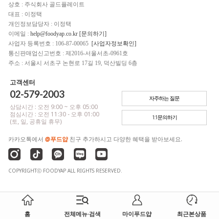
상호 : 주식회사 골드플레이트
대표 : 이정택
개인정보담당자 : 이정택
이메일 :
help@foodyap.co.kr [문의하기]
사업자 등록번호 : 106-87-00065
[사업자정보확인]
통신판매업신고번호 : 제2016-서울서초-0961호
주소 : 서울시 서초구 논현로 17길 19, 덕산빌딩 6층
고객센터
02-579-2003
자주하는 질문
상담시간 : 오전 9:00 ~ 오후 05:00
점심시간 : 오전 11:30 - 오후 01:00
1:1문의하기
(토, 일, 공휴일 휴무)
카카오톡에서
@푸드얍
친구 추가하시고 다양한 혜택을 받아보세요.
COPYRIGHTⓒ FOODYAP ALL RIGHTS RESERVED.
홈
전체메뉴·검색
마이푸드얍
최근본상품