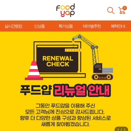
0
실시간랭킹
신상품
특가상품
테마별추천
혜택안내
1
/
1