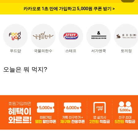
카카오로 1초 만에 가입하고 5,000원 쿠폰 받기 >
푸드얍
국물의한수
스테프
서가앤쿡
토끼정
오늘은 뭐 먹지?