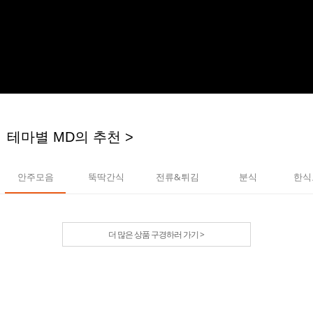
테마별 MD의 추천 >
안주모음
뚝딱간식
전류&튀김
분식
한식
더 많은 상품 구경하러 가기 >