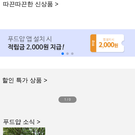
따끈따끈한 신상품 >
할인 특가 상품 >
1
/
0
푸드얍 소식 >