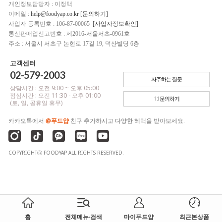
개인정보담당자 : 이정택
이메일 :
help@foodyap.co.kr [문의하기]
사업자 등록번호 : 106-87-00065
[사업자정보확인]
통신판매업신고번호 : 제2016-서울서초-0961호
주소 : 서울시 서초구 논현로 17길 19, 덕산빌딩 6층
고객센터
02-579-2003
자주하는 질문
상담시간 : 오전 9:00 ~ 오후 05:00
점심시간 : 오전 11:30 - 오후 01:00
1:1문의하기
(토, 일, 공휴일 휴무)
카카오톡에서
@푸드얍
친구 추가하시고 다양한 혜택을 받아보세요.
COPYRIGHTⓒ FOODYAP ALL RIGHTS RESERVED.
홈
전체메뉴·검색
마이푸드얍
최근본상품