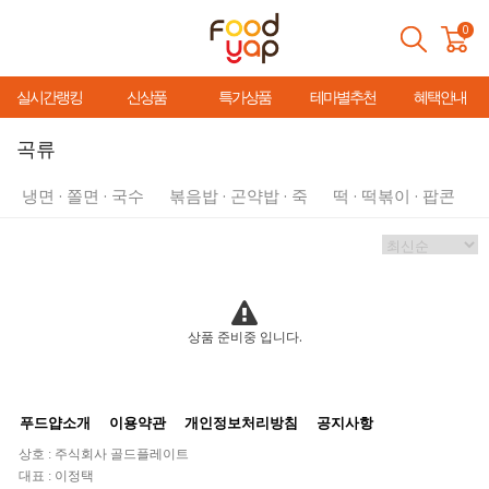
0
실시간랭킹
신상품
특가상품
테마별추천
혜택안내
곡류
냉면 · 쫄면 · 국수
볶음밥 · 곤약밥 · 죽
떡 · 떡볶이 · 팝콘
상품 준비중 입니다.
푸드얍소개
이용약관
개인정보처리방침
공지사항
상호 : 주식회사 골드플레이트
대표 : 이정택