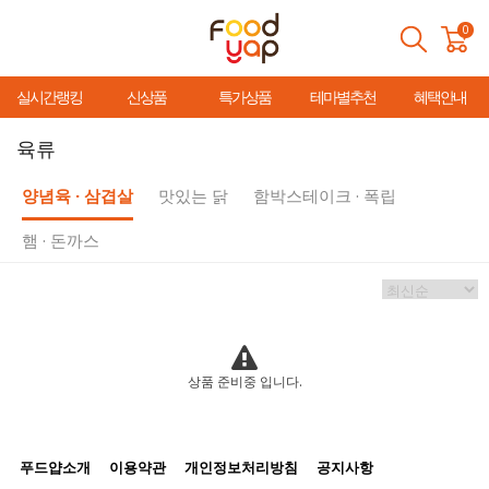
0
실시간랭킹
신상품
특가상품
테마별추천
혜택안내
육류
양념육 · 삼겹살
맛있는 닭
함박스테이크 · 폭립
햄 · 돈까스
상품 준비중 입니다.
푸드얍소개
이용약관
개인정보처리방침
공지사항