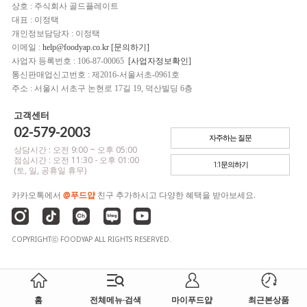
상호 : 주식회사 골드플레이트
대표 : 이정택
개인정보담당자 : 이정택
이메일 :
help@foodyap.co.kr [문의하기]
사업자 등록번호 : 106-87-00065
[사업자정보확인]
통신판매업신고번호 : 제2016-서울서초-0961호
주소 : 서울시 서초구 논현로 17길 19, 덕산빌딩 6층
고객센터
02-579-2003
자주하는 질문
상담시간 : 오전 9:00 ~ 오후 05:00
점심시간 : 오전 11:30 - 오후 01:00
1:1문의하기
(토, 일, 공휴일 휴무)
카카오톡에서
@푸드얍
친구 추가하시고 다양한 혜택을 받아보세요.
COPYRIGHTⓒ FOODYAP ALL RIGHTS RESERVED.
홈
전체메뉴·검색
마이푸드얍
최근본상품