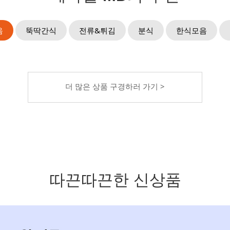
음
뚝딱간식
전류&튀김
분식
한식모음
더 많은 상품 구경하러 가기 >
따끈따끈한 신상품