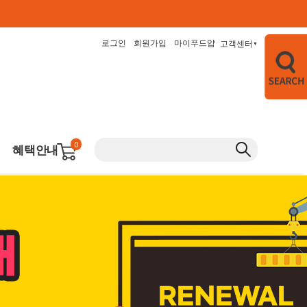
로그인
회원가입
마이푸드얍
고객센터
▼
0
혜택안내